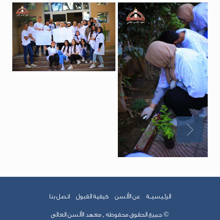
الرئـيسيــة
عن الألسن
كيفية القبول
اتصل بنا
© جميع الحقوق محفوظه , معهد الألسن العالى