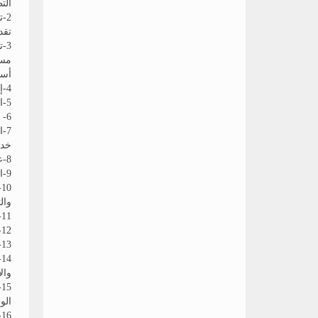
الت
2-
تقد
3-
مسا
أسا
4-إعداد ومراجعة دليل الطالب
5-التأكد من توافر ملفات المقررات بالأقسام وتتبع توصيف وتقارير البرامج الأكاديمية
6- تيسير طبع و نشر الكتب والمذكرات الدراسية
7-
خدم
8-عرض الأعمال المتعلقة بإدارة شئون التعليم على أ.د/ وكيل المعهد لشئون الطلاب
9-القيام بإجراءات الرقابة والتحريات اللازمة في مختلف أقسام المعهد
0
وال
11- العمل على تنمية وتقوية مفهوم الرقابة الذاتية لدى أعضاء هيئة التدريس والهيئة المعاونة
12- تنظيم وحفظ الملفات والمعلومات الخاصة بأعمال المتابعة بأسلوب يساعد على استخراجها بسهولة ويسر
13- تقديم مقترحات من شأنها تسهيل وتحسين سير العمل بالمعهد
4
وال
5
الو
6