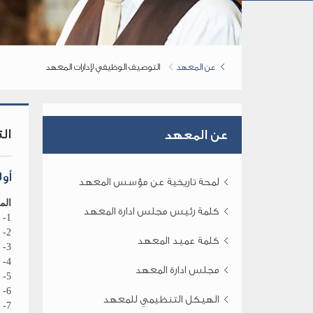
عن المعهد
التوصيف الوظيفي لإدارات المعهد
ال
عن المعهد
أول
لمحة تاريخية عن مؤسس المعهد
الم
كلمة رئيس مجلس ادارة المعهد
1- مسائل التخطيط والتنسيق والتنظيم والمتابعة
2- رسم السياسة العامة للتعليم والبحوث العلمية في المعهد وتنظيمها وتنسيقها بين الأقسام المختلفة
كلمة عميد المعهد
3- وضع خطة إستكمال وإنشاء المباني ودعم المعامل والتجهيزات والمكتبة في المعهد
4- إقرار آلية التعامل مع العجز والفائض لإستكمال أعداد أعضاء هيئة التدريس والهيئة المعاونة والإداريين في المعهد
مجلس ادارة المعهد
5- إعداد السياسة الكفيلة بتشجيع الدراسة في بعض أقسام المعهد
6- إعداد السياسة الكفيلة بتيسير حصول طلاب المعهد على الكتب والمذكرات الدراسية وبتشجيع التأليف في بعض المواد
الهيكل التنظيمي للمعهد
7- رسم الإطار العام لنظام العمل في أقسام المعهد وتنظيم التنسيق بين هذه الأقسام