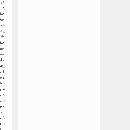
فرد
3- لجنة الخدمة العامة:
•تخ
•تش
4- لجان الملاحظة:
يشك
•لا
•يخصص مل
•يضا
•يض
على
إجم
1-تحديد الاحتياجات الضرورية لعملية سير الامتحانات
2-تحديد الجهات ومصادر الموارد التى يمكن الاستعانة بها
3-تشكيل لجان المراقبة والاشراف
4-وضع جداول الامتحانات (شاملة أماكن اللجان ومواعيد الامتحانات)
5-تجهيز قاعات عقد الامتحانات
6-تجهيز وتصميم أوراق الإجابة من حيث عددها وجودتها واعتمادها بختم الكنترول
7-
الم
8-متابعة أداء المسئولين أثناء عقد الامتحان والتأكد من القيام بالمهام المسندة إليهم بالشكل المطلوب وكذلك ضبط مخالفات المتقاعسين
9-
ساب