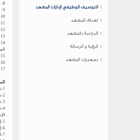
8- إقرار المحتوى العلمي لمقررات الدراسة في المعهد والتنسيق بينها في الأقسام المختلفة
التوصيف الوظيفي لإدارات المعهد
9- إبداء الرأي في وضع اللائحة التنفيذية المعهد وإعداد اللائحة الداخلية للمعهد
10- وضع اللائحة الداخلية لمكتبة المعهد
اهداف المعهد
11- تنظيم قبول الطلاب في المعهد وتحديد إعدادهم
12- تنظيم الدروس والمحاضرات والبحوث وإعمال الإمتحانات في المعهد
الدراسة بالمعهد
13- مناقشة التقرير السنوي للمعهد وتقارير الأقسام وتوصيات المؤتمرات العلمية للمعهد
4
الرؤية و الرسالة
الم
15-تنظيم الشئون الإدارية والمالية في المعهد
تجهيزات المعهد
16- إعداد مشروع موازنة المعهد
17- متابعة تنفيذ السياسة العامة للتعليم والبحوث في المعهد
الم
1-توزيع الإعتمادات المالية على الأقسام
2-تحويل الطلاب ونقل قيدهم من المعهد وإليها
3-توزيع الدروس والمحاضرات العملية للأقسام المختلفة بالمعهد
4-
الإ
5-إقتراح منح الدرجات والشهادات العلمية من المعهد
6-إقتراح تعيين أعضاء هيئة التدريس في المعهد ونقلهم والندب من المعهد وإليها
7-الترشيح للمهمات العلمية والإعارات وأجازات التفرغ العلمي