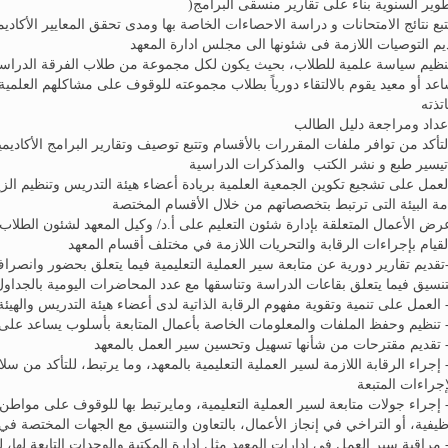
طوير السنوية بناء على تقارير منسقى البرامج(
تتبع نتائج الامتحانات و دراسة الاحصاءات الخاصة بها ومدى تحقق المعايير الأكادي
يم التوصيات اللازمة فى شئونها الى مجلس ادارة المعهد
تنظيم سياسة علمية للطلاب، بحيث يكون لكل مجموعة من طلاب الفرقة الدراسية
عد أو معيد يقوم بالالتقاء دورياً بطلاب مجموعته للوقوف على مشاكلهم العلمية 
تذته
العمل على تشجيع تكوين الجمعية العلمية بريادة أعضاء هيئة التدريس وتنظيم ا
ة البيئة التى ترتبط بتخصصاتهم من خلال الأقسام المختصة
1-تقديم تقارير دورية عن متابعة سير العملية التعليمية فيما يتعلق بحضور وانصر
تنسيق فيما يتعلق بقاعات الدراسة وتناسقها مع عدد المحاضرات اليومية بالجداول
1- إجراء الرقابة اللازمة لسير العملية التعليمية بالمعهد، وما يرتبط، للتأكد من س
إجراءات المتبعة
1- إجراء جولات متابعة لسير العملية التعليمية، ومايرتبط بها للوقوف على مواطن
ظيفية، أو التراخي في إنجاز الأعمال، بالتعاون والتنسيق مع الجهات المختصة في 
1- مراقبة سير العمل في إدارات المعهد مثل إدارة المكتبة والوحدات التابعة لها، ل