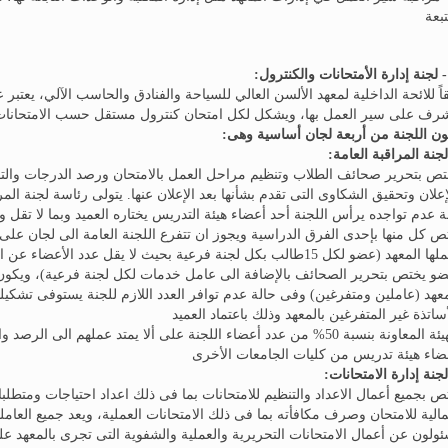
تبعة
 لجنة إدارة الأمتحانات والكنترول:
اً للائحة الداخلية لمعهد الألسن العالي للسياحة والفنادق والحاسب الآلي، يعتبر ع
رف على سير العمل بها، ويشكل لكل امتحان كنترول مستقل حسب الامتحانات 
ون اللجنة من أربعة لجان أساسية وهى:
ص بتحرير صحائف الطلاب وتنظيم مراحل العمل بالامتحان ورصد الدرجات والتقدير
إعلان وتحقيق الشكاوى التى تقدم بشأنها بعد الإعلان عنها. يتولى رئاسة لجنة الم
ة عدم تواجده يرأس اللجنة أحد أعضاء هيئة التدريس يختاره العميد وبما لا تقل
ص كل منها بإحدى الفرق الدراسية ويجوز ان تتفرع اللجنة العامة الى لجان عل
يشملها المعهد (عضو لكل 15طالب بكل لجنة فرعية بحيث لا يقل عدد ا
و يختص بتحرير الصحائف بالإضافة الى عامل خدمات لكل لجنة فرعية)، ويكون 
معهد (عاملين ومتفرغين) وفى حالة عدم توافر العدد اللازم للجنة يستوفى تشكيل
أساتذة غير المتفرغين بالمعهد وذلك باعتماد العميد
ونة بنسبة 50% من عدد أعضاء اللجنة على ألا يمتد عملهم الى الرصد والترقيم واستخراج النتائج
ضاء هيئة تدريس من كليات الجامعات الأخرى
ص بجميع أعمال الاعداد والتنظيم للامتحانات بما فى ذلك اعداد احتياجات ومتطلبا
مالية للامتحان وصرف مكافأته بما فى ذلك الامتحانات العملية، ويعد جميع العامل
ولون عن أعمال الامتحانات التحريرية والعملية والشفوية التى تجرى بالمعهد على