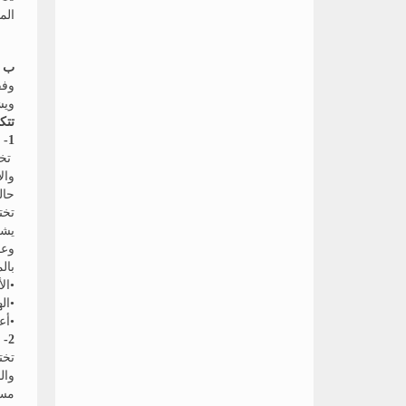
الم
ب -
وفق
ويش
تتك
1- لجنة المراقبة العامة:
تخت
وال
حال
تخت
وعض
بال
•ال
•الهيئة المعا
•أع
2- لجنة إدارة الامتحانات:
تخت
وال
مسئ