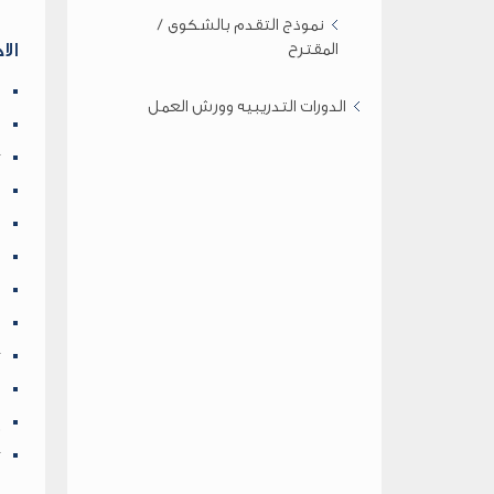
نموذج التقدم بالشكوى /
المقترح
الا
و
الدورات التدريبيه وورش العمل
ن
ت
م
ا
م
م
و
ت
و
إ
ت