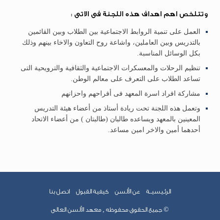
وتتلخص اهم اهداف هذه اللجنة فى الاتى :
العمل على تنمية الروابط الاجتماعية بين الطلاب وبين القائمين
بالتدريس وبين العاملين، واشاعة روح التعاون والاخاء بينهم وذلك
بكل الوسائل المناسبة.
تنظيم الرحلات والمعسكرات الاجتماعية والثقافية والترويحية التى
تساعد الطلاب على التعرف على معالم الوطن.
مشاركة افراد اسرة المعهد فى أفراحهم واحزانهم
وتعمل هذه اللجنة تحت ريادة أستاذ من أعضاء هيئة التدريس
المعينين بالمعهد ويساعده طالبان (طالبتان ) من أعضاء الاتحاد
أحدهما أمين والاخر امين مساعد.
الرئـيسيــة
عن الألسن
كيفية القبول
اتصل بنا
© جميع الحقوق محفوظه , معهد الألسن العالى