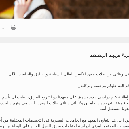
نسخة 
مة عميد المعهد
ائى وبناتى من طلاب معهد الألسن العالى للسياحة والفنادق والحاسب الآلى
م الله عليكم ورحمته وبركاته,,
إطلالة عام دراسى جديد يشرق على معهدنا ذو التاريخ العريق، يطيب لى بأسم ال
اء هيئة التدريس والعاملين ولأبنائى وبناتى طلاب المعهد، القدامى منهم والجدد
رنا مستقبل أمتنا.
ن اجل هذا يتعاون المعهد مع الجامعات المصرية في التخصصات المختلفة من أجل
سات المجتمع المدني لدراسة احتياجات سوق العمل للقيام على الوفاء بها. ويش