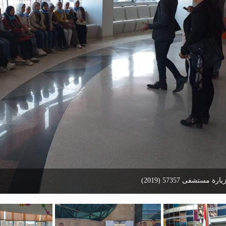
يارة مستشفى 57357 (2019)