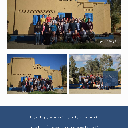
قرية تونس
الرئـيسيــة
عن الألسن
كيفية القبول
اتصل بنا
© جميع الحقوق محفوظه , معهد الألسن العالى