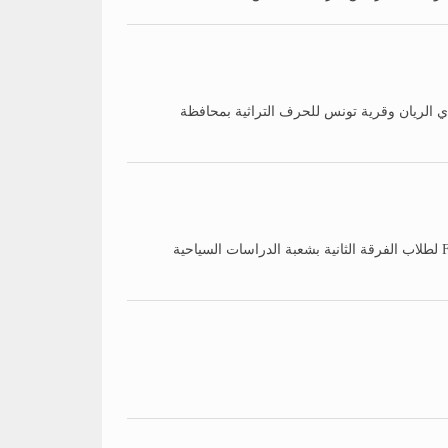
دي الريان وقرية تونس للحرف التراثية بمحافظة
في إطار حرص إدارة المعهد على دعم الخبرات العلمية والمهنية للطلاب، نظمت إدارة المعهد زيارة علمية إلى فندق Fairmont Nile City لطلاب الفرقة الثانية بشعبة الدراسات السياحية