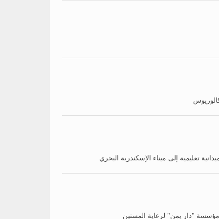
كالوريوس
انية تعليمية إلى ميناء الإسكندرية البحري
 مؤسسة "دار يمن" لرعاية المسنين