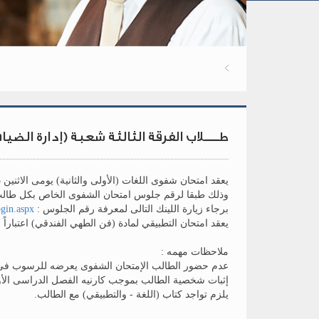
طــــلاب الفرقة الثالثة شعبة (إدارة الضيا
يعقد امتحان شفوى اللغات (الأولى والثانية) يومى الاثنين 2021/12/13 و الثلاثاء الموافق 2021/12/14.
وذلك طبقا لرقم جلوس امتحان الشفوى الخاص بكل طالب
برجاء زيارة اللينك التالى لمعرفة رقم الجلوس :
ogin.aspx
يعقد امتحان التطبيقي لمادة (فن الطهي الفندقي) اعتباراً من يوم الثلاثاء الموافق 1/12/14
ملاحظات مهمه :
عدم حضور الطالب الإمتحان الشفوى يعرضه للرسوب فى 
إثبات شخصية الطالب بموجب كارنيه الفصل الدراسى الأو
يلزم تواجد كتاب (اللغة - والتطبيقي) مع الطالب.